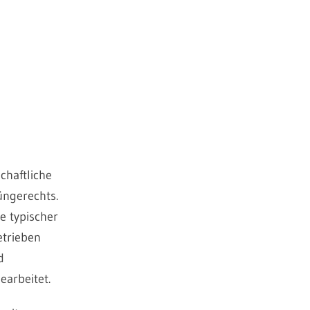
chaftliche
üngerechts.
e typischer
trieben
d
arbeitet.