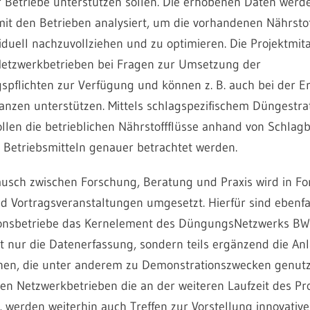
 Betriebe unterstützen sollen. Die erhobenen Daten werd
t den Betrieben analysiert, um die vorhandenen Nährstof
viduell nachzuvollziehen und zu optimieren. Die Projektmit
etzwerkbetrieben bei Fragen zur Umsetzung der
spflichten zur Verfügung und können z. B. auch bei der E
lanzen unterstützen. Mittels schlagspezifischem Düngestra
ollen die betrieblichen Nährstoffflüsse anhand von Schlag
 Betriebsmitteln genauer betrachtet werden.
usch zwischen Forschung, Beratung und Praxis wird in F
d Vortragsveranstaltungen umgesetzt. Hierfür sind ebenfa
onsbetriebe das Kernelement des DüngungsNetzwerks BW:
t nur die Datenerfassung, sondern teils ergänzend die An
hen, die unter anderem zu Demonstrationszwecken genut
den Netzwerkbetrieben die an der weiteren Laufzeit des Pr
d, werden weiterhin auch Treffen zur Vorstellung innovative