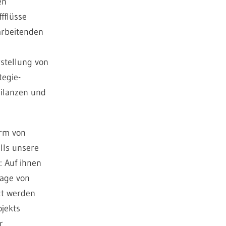
en
fflüsse
arbeitenden
rstellung von
tegie-
bilanzen und
orm von
lls unsere
 Auf ihnen
lage von
zt werden
ojekts
r