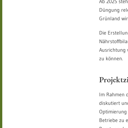
Ab 2025 steh
Düngung rele
Grünland wir
Die Erstellu
Nährstoffbila
Ausrichtung 
zu können.
Projektzi
Im Rahmen de
diskutiert u
Optimierung 
Betriebe zu 