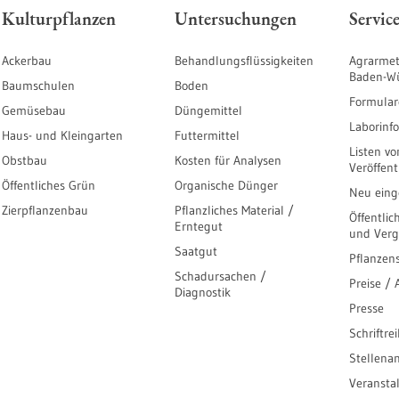
Kulturpflanzen
Untersuchungen
Servic
Ackerbau
Behandlungsflüssigkeiten
Agrarmet
Baden-W
Baumschulen
Boden
Formular
Gemüsebau
Düngemittel
Laborinf
Haus- und Kleingarten
Futtermittel
Listen vo
Obstbau
Kosten für Analysen
Veröffen
Öffentliches Grün
Organische Dünger
Neu einge
Zierpflanzenbau
Pflanzliches Material /
Öffentlic
Erntegut
und Ver
Saatgut
Pflanzen
Schadursachen /
Preise /
Diagnostik
Presse
Schriftre
Stellena
Veransta