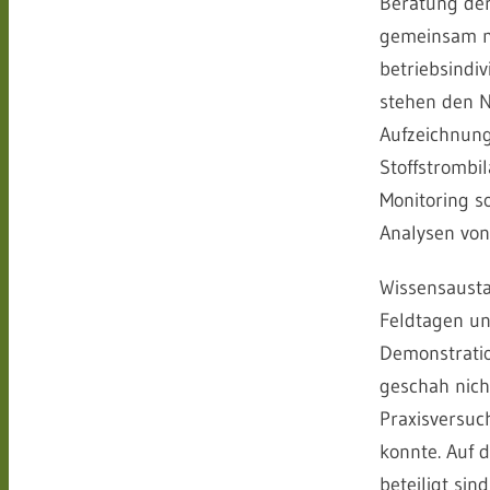
Beratung der
gemeinsam mi
betriebsindi
stehen den N
Aufzeichnung
Stoffstrombi
Monitoring s
Analysen von
Wissensausta
Feldtagen un
Demonstrati
geschah nich
Praxisversuc
konnte. Auf 
beteiligt sin