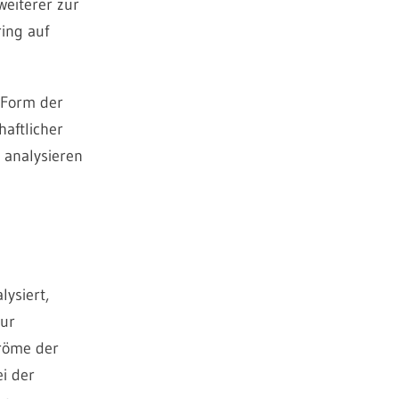
weiterer zur
ing auf
 Form der
haftlicher
 analysieren
ysiert,
zur
tröme der
i der