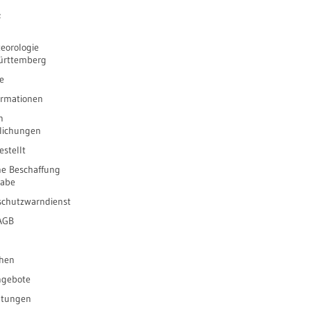
e
eorologie
ürttemberg
e
ormationen
n
tlichungen
stellt
he Beschaffung
gabe
schutzwarndienst
 AGB
ihen
ngebote
ltungen