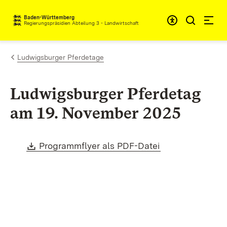
Zum Inhalt springen
Baden-Württemberg
Regierungspräsidien Abteilung 3 - Landwirtschaft
Ludwigsburger Pferdetage
Ludwigsburger Pferdetag
am 19. November 2025
Download:
(Öffnet in neue
Programmflyer als PDF-Datei