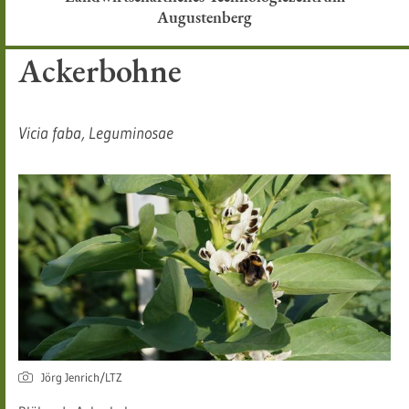
Augustenberg
Ackerbohne
Vicia faba, Leguminosae​
Jörg Jenrich/LTZ