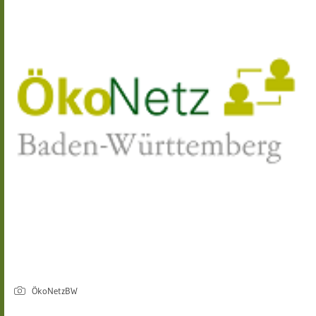
ÖkoNetzBW