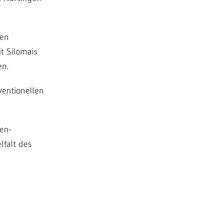
nen
t Silomais
en.
ventionellen
en-
lfalt des