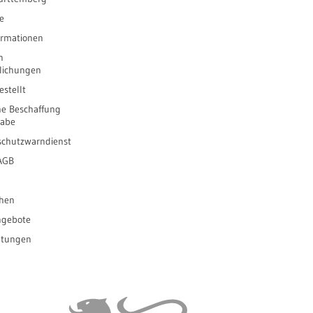
e
ormationen
n
tlichungen
stellt
he Beschaffung
gabe
schutzwarndienst
 AGB
ihen
ngebote
ltungen