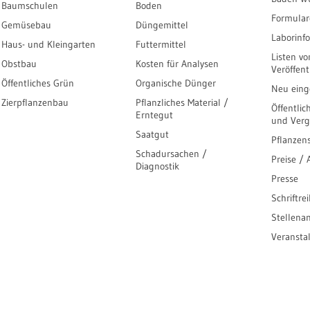
Baumschulen
Boden
Formular
Gemüsebau
Düngemittel
Laborinf
Haus- und Kleingarten
Futtermittel
Listen vo
Obstbau
Kosten für Analysen
Veröffen
Öffentliches Grün
Organische Dünger
Neu einge
Zierpflanzenbau
Pflanzliches Material /
Öffentlic
Erntegut
und Ver
Saatgut
Pflanzen
Schadursachen /
Preise /
Diagnostik
Presse
Schriftre
Stellena
Veransta