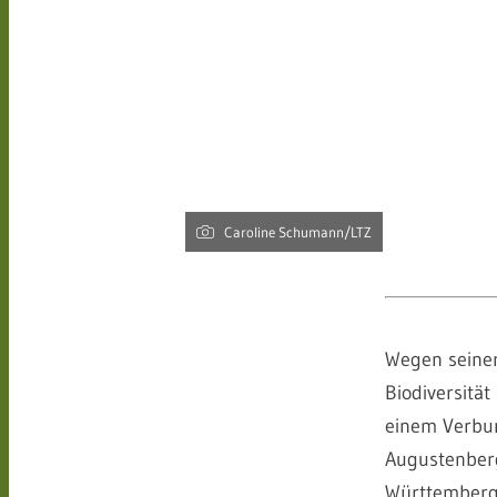
Caroline Schumann/LTZ
Wegen seiner
Biodiversität
einem Verbun
Augustenber
Württemberg 