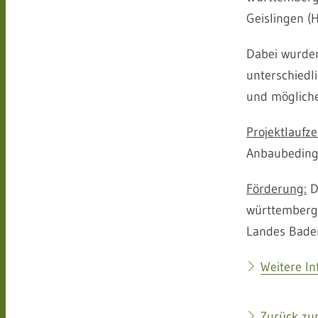
Geislingen (
Dabei wurden
unterschiedl
und mögliche
Projektlaufzei
Anbaubeding
Förderung:
D
württembergi
Landes Bade
Weitere I
Zurück zur