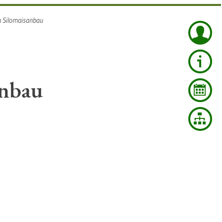
im Silomaisanbau
anbau