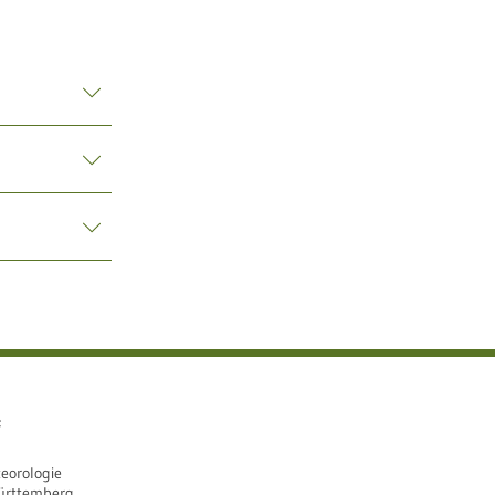
e
eorologie
ürttemberg