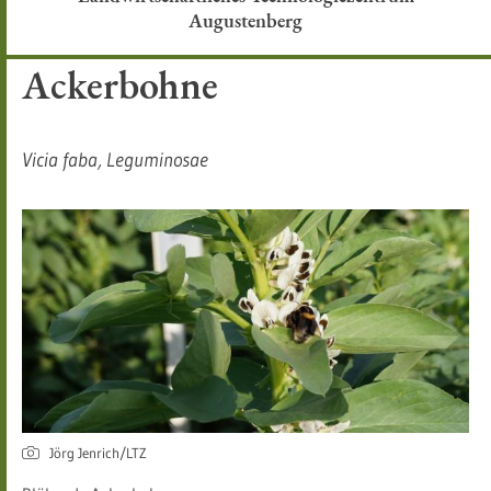
Augustenberg
Ackerbohne
Vicia faba, Leguminosae​
Jörg Jenrich/LTZ