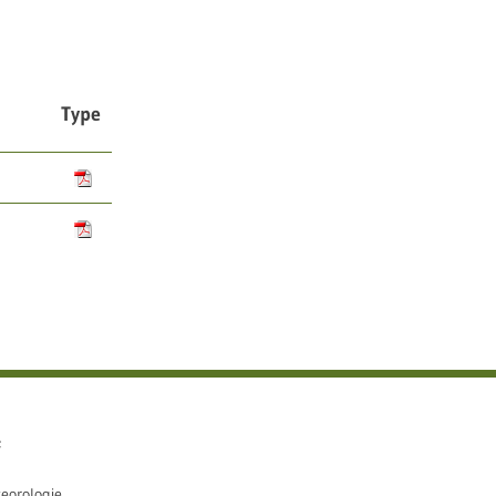
Type
e
eorologie