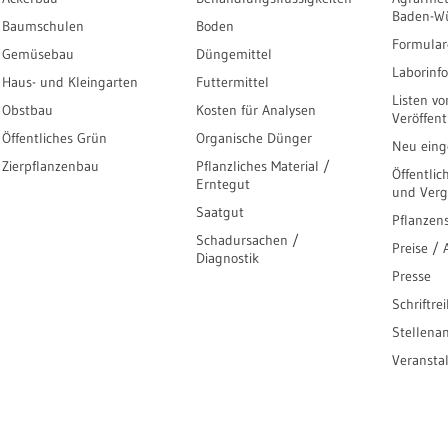
Baden-W
Baumschulen
Boden
Formular
Gemüsebau
Düngemittel
Laborinf
Haus- und Kleingarten
Futtermittel
Listen vo
Obstbau
Kosten für Analysen
Veröffen
Öffentliches Grün
Organische Dünger
Neu einge
Zierpflanzenbau
Pflanzliches Material /
Öffentlic
Erntegut
und Ver
Saatgut
Pflanzen
Schadursachen /
Preise /
Diagnostik
Presse
Schriftre
Stellena
Veransta