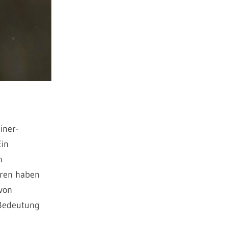
iner-
Ein
n
hren haben
von
 Bedeutung