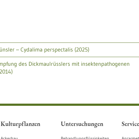
sler – Cydalima perspectalis (2025)
mpfung des Dickmaulrüsslers mit insektenpathogenen
2014)
Kulturpflanzen
Untersuchungen
Servic
Ackerbau
Behandlungsflüssigkeiten
Agrarmet