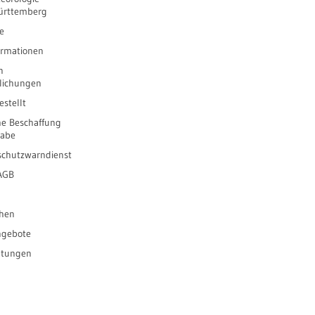
ürttemberg
e
ormationen
n
tlichungen
stellt
he Beschaffung
gabe
schutzwarndienst
 AGB
ihen
ngebote
ltungen