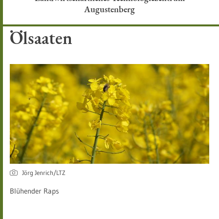
Augustenberg
Ölsaaten
Jörg Jenrich/LTZ
Blühender Raps