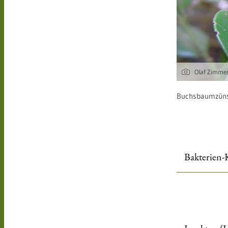
Olaf Zimme
Buchsbaumzüns
Bakterien-