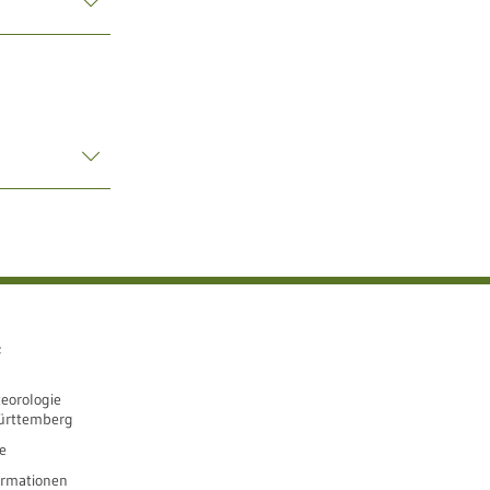
e
eorologie
ürttemberg
e
ormationen