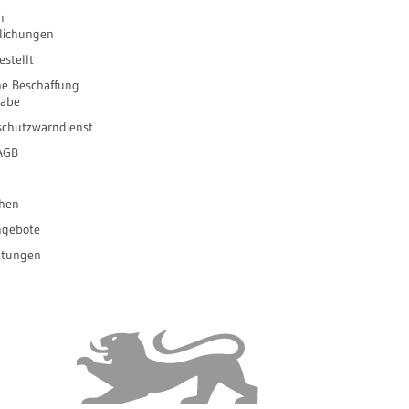
n
tlichungen
stellt
he Beschaffung
gabe
schutzwarndienst
 AGB
ihen
ngebote
ltungen