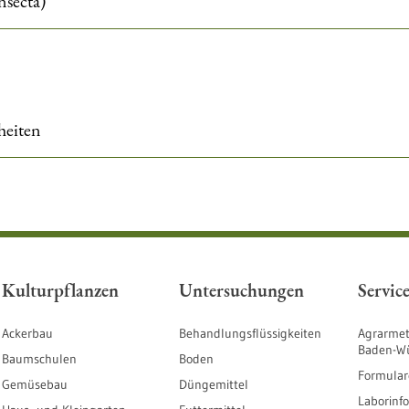
nsecta)
heiten
Kulturpflanzen
Untersuchungen
Servic
Ackerbau
Behandlungsflüssigkeiten
Agrarmet
Baden-W
Baumschulen
Boden
Formular
Gemüsebau
Düngemittel
Laborinf