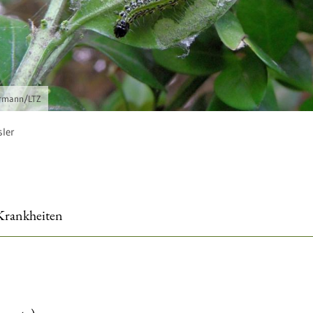
rmann/LTZ
ler
Krankheiten