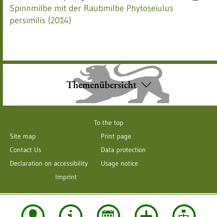
Spinnmilbe mit der Raubmilbe Phytoseiulus
persimilis (2014)
Themenübersicht
To the top
Site map
Print page
Contact Us
Data protection
Declaration on accessibility
Usage notice
Imprint