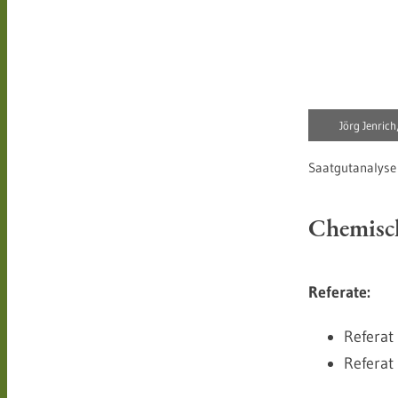
Jörg Jenric
Saatgutanalyse
Chemisc
Referate:
Referat
Referat