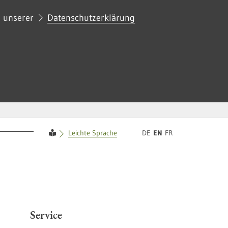
n unserer
Datenschutzerklärung
Diese Webseite in DE
Diese Webseite in EN
Diese Webseite in FR
Leichte Sprache
DE
EN
FR
Service