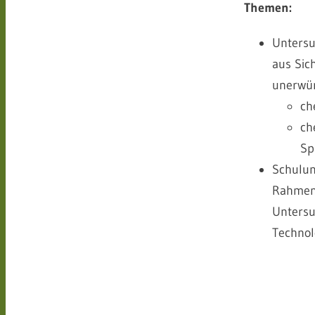
Themen:
Untersu
aus Sic
unerwün
ch
ch
Sp
Schulun
Rahmen
Untersu
Technol