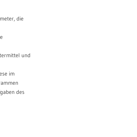
meter, die
re
termittel und
ese im
grammen
fgaben des