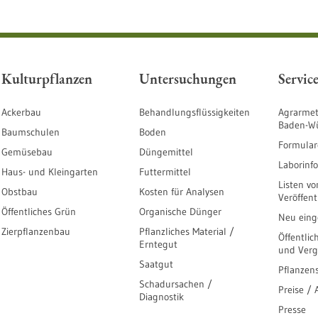
Kulturpflanzen
Untersuchungen
Servic
Ackerbau
Behandlungsflüssigkeiten
Agrarmet
Baden-W
Baumschulen
Boden
Formular
Gemüsebau
Düngemittel
Laborinf
Haus- und Kleingarten
Futtermittel
Listen vo
Obstbau
Kosten für Analysen
Veröffen
Öffentliches Grün
Organische Dünger
Neu einge
Zierpflanzenbau
Pflanzliches Material /
Öffentlic
Erntegut
und Ver
Saatgut
Pflanzen
Schadursachen /
Preise /
Diagnostik
Presse