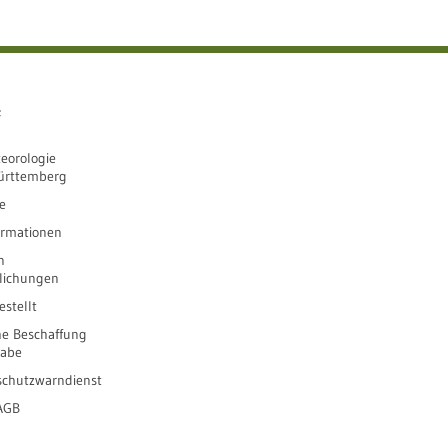
e
eorologie
ürttemberg
e
ormationen
n
tlichungen
stellt
he Beschaffung
gabe
schutzwarndienst
 AGB