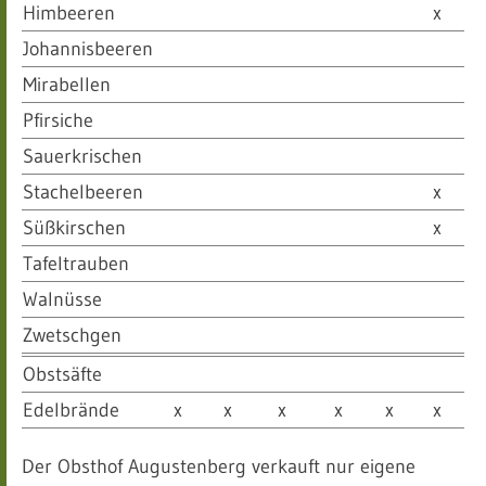
Himbeeren
x
Johannisbeeren
Mirabellen
Pfirsiche
Sauerkrischen
Stachelbeeren
x
Süßkirschen
x
Tafeltrauben
Walnüsse
Zwetschgen
Obstsäfte
Edelbrände
x
x
x
x
x
x
Der Obsthof Augustenberg verkauft nur eigene