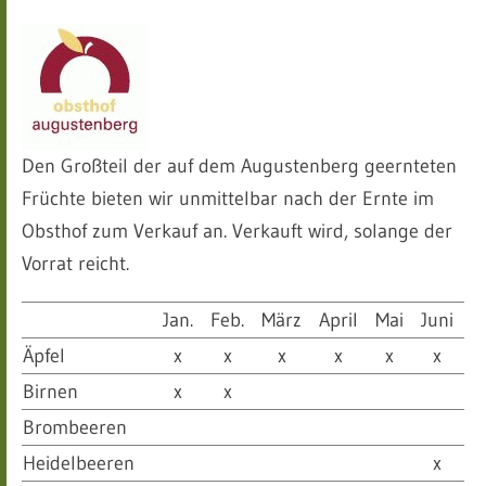
Den Großteil der auf dem Augustenberg geernteten
Früchte bieten wir unmittelbar nach der Ernte im
Obsthof zum Verkauf an. Verkauft wird, solange der
Vorrat reicht.
Jan.
Feb.
März
April
Mai
Juni
Ju
Äpfel
x
x
x
x
x
x
Birnen
x
x
Brombeeren
Heidelbeeren
x