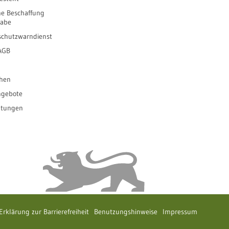
he Beschaffung
gabe
schutzwarndienst
 AGB
ihen
ngebote
ltungen
Erklärung zur Barrierefreiheit
Benutzungshinweise
Impressum