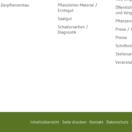
Zierpflanzenbau
Pflanzliches Material /
Öffentlic
Erntegut
und Ver
Saatgut
Pflanzen
Schadursachen /
Preise /
Diagnostik
Presse
Schriftre
Stellena
Veransta
Inhaltsübersicht
Seite drucken
Kontakt
Datenschutz