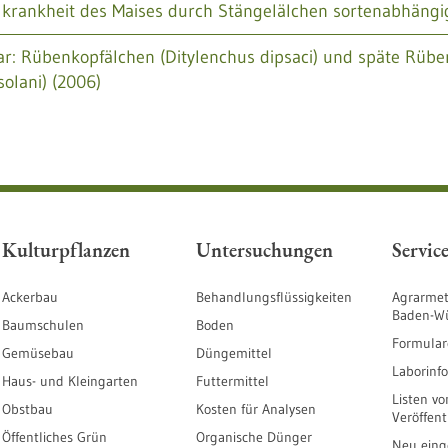
llkrankheit des Maises durch Stängelälchen sortenabhängi
r: Rübenkopfälchen (Ditylenchus dipsaci) und späte Rübe
solani) (2006)
Kulturpflanzen
Untersuchungen
Servic
Ackerbau
Behandlungsflüssigkeiten
Agrarmet
Baden-W
Baumschulen
Boden
Formular
Gemüsebau
Düngemittel
Laborinf
Haus- und Kleingarten
Futtermittel
Listen vo
Obstbau
Kosten für Analysen
Veröffen
Öffentliches Grün
Organische Dünger
Neu einge