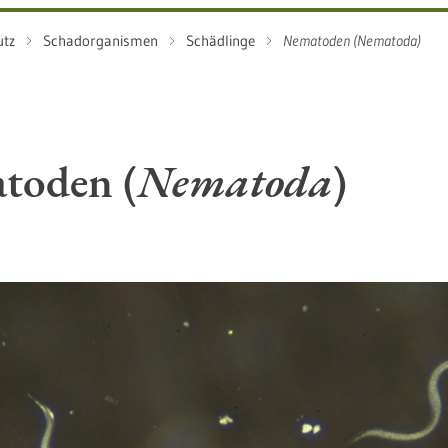
utz
Schadorganismen
Schädlinge
Nematoden (Nematoda)
toden (
Nematoda
)