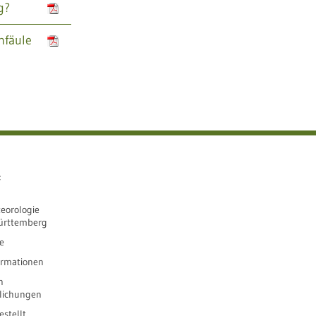
g?
nfäule
e
eorologie
ürttemberg
e
ormationen
n
tlichungen
stellt