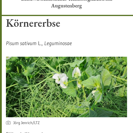
Augustenberg
Körnererbse
Pisum sativum
L.,
Leguminosae​
Jörg Jenrich/LTZ