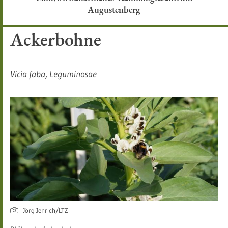
Augustenberg
Ackerbohne
Vicia faba, Leguminosae​
Jörg Jenrich/LTZ