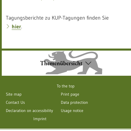
Tagungsberichte zu KUP-Tagungen finden Sie
hier
.
Themenübersicht
To the top
Site map
Print page
Contact Us
Data protection
Declaration on accessibility
Usage notice
Imprint