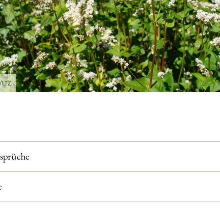
h/LTZ
sprüche
e