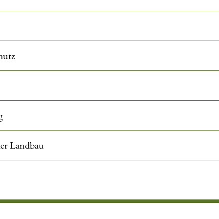
hutz
g
her Landbau