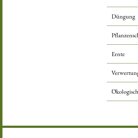
Düngung
Pflanzensc
Ernte
Verwertun
Ökologisc