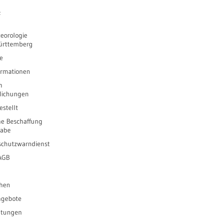
e
eorologie
ürttemberg
e
ormationen
n
tlichungen
stellt
he Beschaffung
gabe
schutzwarndienst
 AGB
ihen
ngebote
ltungen