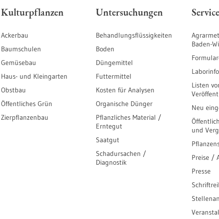
Kulturpflanzen
Untersuchungen
Servic
Ackerbau
Behandlungsflüssigkeiten
Agrarmet
Baden-W
Baumschulen
Boden
Formular
Gemüsebau
Düngemittel
Laborinf
Haus- und Kleingarten
Futtermittel
Listen vo
Obstbau
Kosten für Analysen
Veröffen
Öffentliches Grün
Organische Dünger
Neu einge
Zierpflanzenbau
Pflanzliches Material /
Öffentlic
Erntegut
und Ver
Saatgut
Pflanzen
Schadursachen /
Preise /
Diagnostik
Presse
Schriftre
Stellena
Veransta