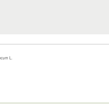
bacum
L.