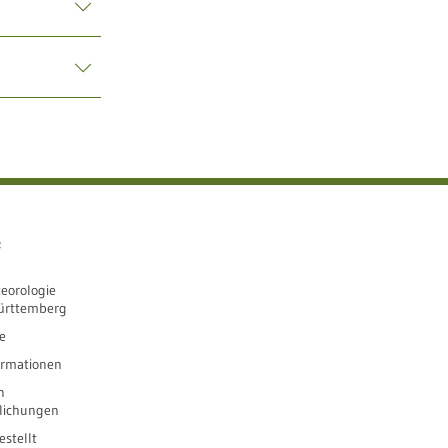
e
eorologie
ürttemberg
e
ormationen
n
tlichungen
stellt