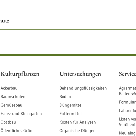
hutz
Kulturpflanzen
Untersuchungen
Servic
Ackerbau
Behandlungsflüssigkeiten
Agrarmet
Baden-W
Baumschulen
Boden
Formular
Gemüsebau
Düngemittel
Laborinf
Haus- und Kleingarten
Futtermittel
Listen vo
Obstbau
Kosten für Analysen
Veröffen
Öffentliches Grün
Organische Dünger
Neu einge