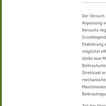
Der Versuch 
Anpassung vo
Versuchs lie
Grundlegend 
Etablierung 
möglichst ef
bleibt eine 
Beikrautunte
Direktsaat e
mechanische
Maschinenkos
Beikrautregu
Ziel des Ver