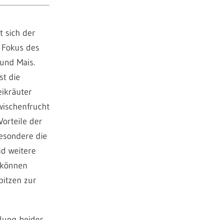
 sich der
 Fokus des
und Mais.
st die
eikräuter
wischenfrucht
orteile der
esondere die
nd weitere
 können
pitzen zur
lung beider