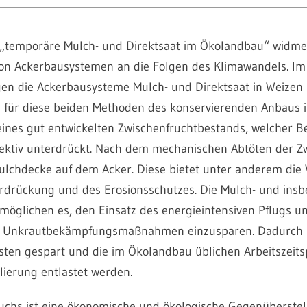
„temporäre Mulch- und Direktsaat im Ökolandbau“ widmet
n Ackerbausystemen an die Folgen des Klimawandels. Im
gen die Ackerbausysteme Mulch- und Direktsaat in Weizen 
für diese beiden Methoden des konservierenden Anbaus i
eines gut entwickelten Zwischenfruchtbestands, welcher B
fektiv unterdrückt. Nach dem mechanischen Abtöten der Z
Mulchdecke auf dem Acker. Diese bietet unter anderem die V
rdrückung und des Erosionsschutzes. Die Mulch- und insb
rmöglichen es, den Einsatz des energieintensiven Pflugs u
 Unkrautbekämpfungsmaßnahmen einzusparen. Dadurch
ten gespart und die im Ökolandbau üblichen Arbeitszeits
lierung entlastet werden.
suchs ist eine ökonomische und ökologische Gegenüberstel