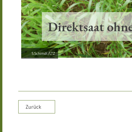
Direktsaat oh
S.Schimdt/LTZ
Zurück