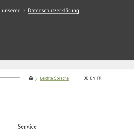
n unserer
Datenschutzerklärung
Diese Webseite in DE
Diese Webseite in EN
Diese Webseite in FR
Leichte Sprache
DE
EN
FR
Service