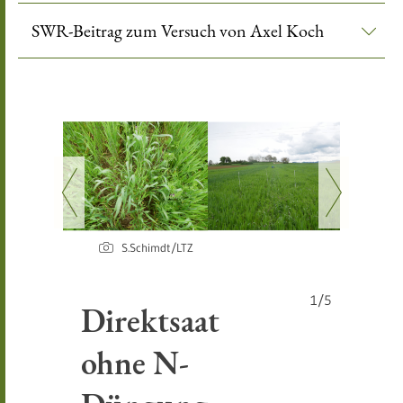
SWR-Beitrag zum Versuch von Axel Koch
S.Schimdt/LTZ
D
1/5
Direktsaat
N
ohne N-