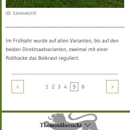
S.Schimdt/LTZ
Im Frühjahr wurde auf allen Varianten, bis auf den
beiden Direktsaatvarianten, zweimal mit einer
Rollhacke das Beikraut reguliert.
Zur Seite
Zur Seite
Zur Seite
Zur Seite
Zur Seite
Zur Seite
1
2
3
4
5
6
Themenübersicht