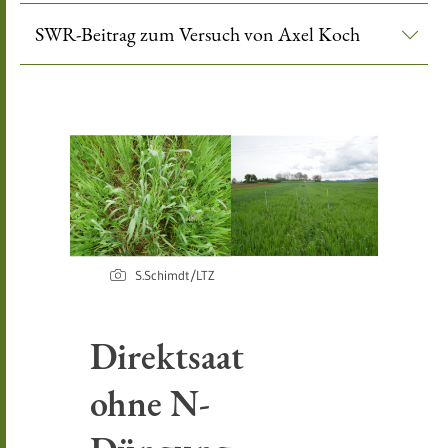
SWR-Beitrag zum Versuch von Axel Koch
S.Schimdt/LTZ
D
Direktsaat
N
ohne N-