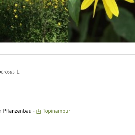
berosus
L.
m Pflanzenbau -
Topinambur