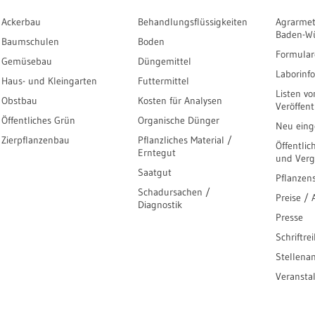
Ackerbau
Behandlungsflüssigkeiten
Agrarmet
Baden-W
Baumschulen
Boden
Formular
Gemüsebau
Düngemittel
Laborinf
Haus- und Kleingarten
Futtermittel
Listen vo
Obstbau
Kosten für Analysen
Veröffen
Öffentliches Grün
Organische Dünger
Neu einge
Zierpflanzenbau
Pflanzliches Material /
Öffentlic
Erntegut
und Ver
Saatgut
Pflanzen
Schadursachen /
Preise /
Diagnostik
Presse
Schriftre
Stellena
Veransta