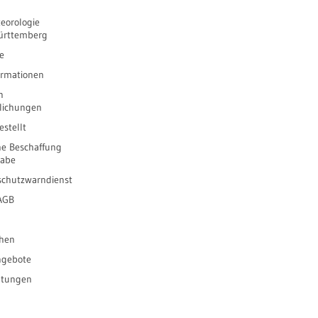
eorologie
ürttemberg
e
ormationen
n
tlichungen
stellt
he Beschaffung
gabe
schutzwarndienst
 AGB
ihen
ngebote
ltungen