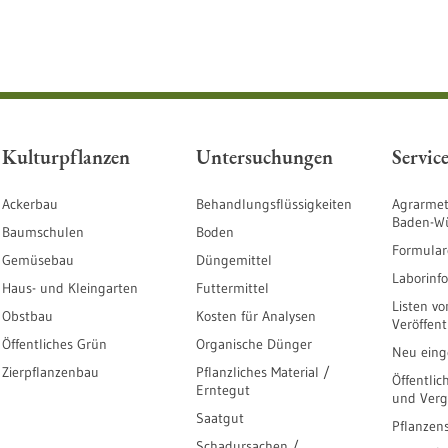
Kulturpflanzen
Untersuchungen
Servic
Ackerbau
Behandlungsflüssigkeiten
Agrarmet
Baden-W
Baumschulen
Boden
Formular
Gemüsebau
Düngemittel
Laborinf
Haus- und Kleingarten
Futtermittel
Listen vo
Obstbau
Kosten für Analysen
Veröffen
Öffentliches Grün
Organische Dünger
Neu einge
Zierpflanzenbau
Pflanzliches Material /
Öffentlic
Erntegut
und Ver
Saatgut
Pflanzen
Schadursachen /