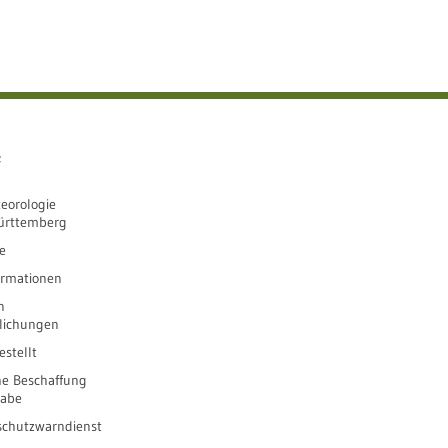
e
eorologie
ürttemberg
e
ormationen
n
tlichungen
stellt
he Beschaffung
gabe
schutzwarndienst