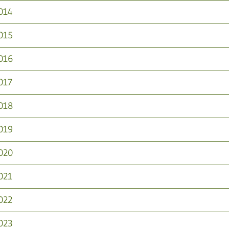
014
015
016
017
018
019
020
021
022
023