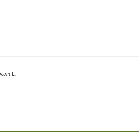
bacum
L.