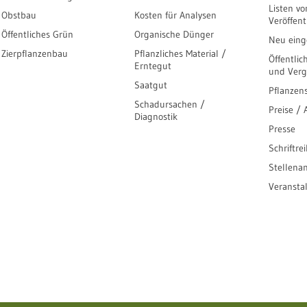
Listen vo
Obstbau
Kosten für Analysen
Veröffen
Öffentliches Grün
Organische Dünger
Neu einge
Zierpflanzenbau
Pflanzliches Material /
Öffentlic
Erntegut
und Ver
Saatgut
Pflanzen
Schadursachen /
Preise /
Diagnostik
Presse
Schriftre
Stellena
Veransta