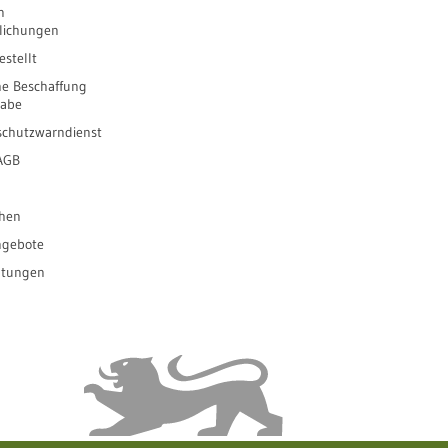
n
tlichungen
stellt
he Beschaffung
gabe
schutzwarndienst
 AGB
ihen
ngebote
ltungen