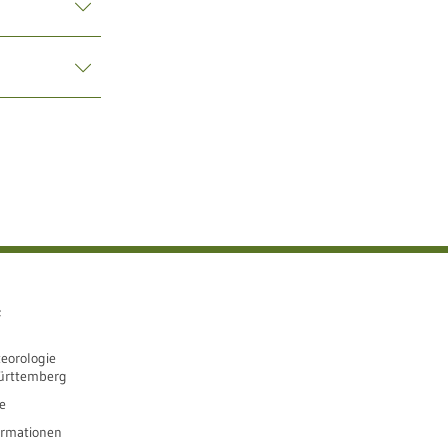
e
eorologie
ürttemberg
e
ormationen