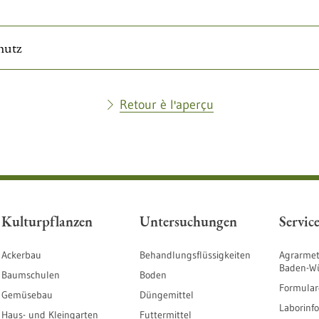
hutz
Retour è l'aperçu
Kulturpflanzen
Untersuchungen
Servic
Ackerbau
Behandlungsflüssigkeiten
Agrarmet
Baden-W
Baumschulen
Boden
Formular
Gemüsebau
Düngemittel
Laborinf
Haus- und Kleingarten
Futtermittel