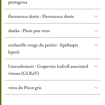
pentagona
flavescence dorée - Flavescence dorée
sharka - Plum pox virus
cochenille rouge du poirier - Epidiaspis
leperii
l'enroulement - Grapevine leafroll associated
viruses (GLRaV)
virus du Pinot gris