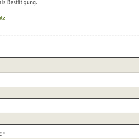
als Bestätigung.
tz
E *