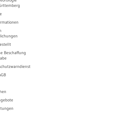
eorologie
ürttemberg
e
ormationen
n
tlichungen
stellt
he Beschaffung
gabe
schutzwarndienst
 AGB
ihen
ngebote
ltungen