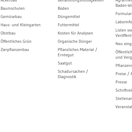
Ackerbau
Behandlungsflüssigkeiten
Agrarmet
Baden-W
Baumschulen
Boden
Formular
Gemüsebau
Düngemittel
Laborinf
Haus- und Kleingarten
Futtermittel
Listen vo
Obstbau
Kosten für Analysen
Veröffen
Öffentliches Grün
Organische Dünger
Neu einge
Zierpflanzenbau
Pflanzliches Material /
Öffentlic
Erntegut
und Ver
Saatgut
Pflanzen
Schadursachen /
Preise /
Diagnostik
Presse
Schriftre
Stellena
Veransta