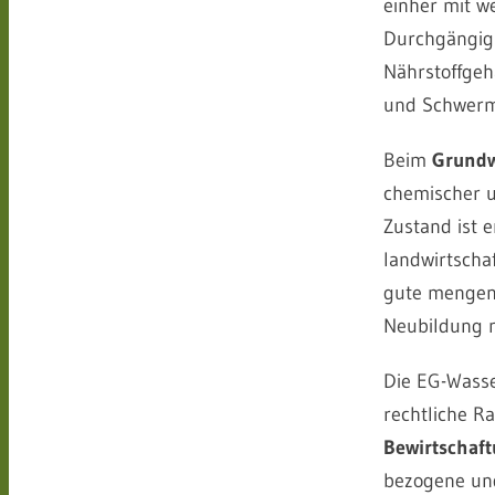
einher mit w
Durchgängigk
Nährstoffgeha
und Schwerme
Beim
Grundw
chemischer 
Zustand ist 
landwirtschaf
gute mengenm
Neubildung n
Die EG-Wasse
rechtliche R
Bewirtschaf
bezogene und