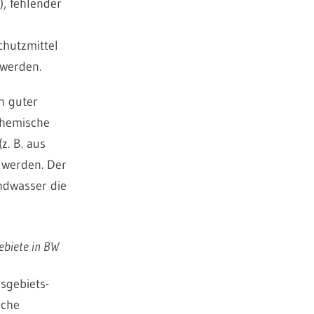
, fehlender
chutzmittel
 werden.
n guter
chemische
z. B. aus
n werden. Der
ndwasser die
sgebiets-
iche