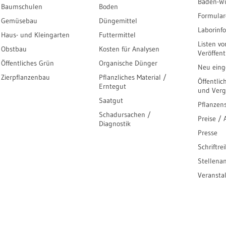
Baden-W
Baumschulen
Boden
Formular
Gemüsebau
Düngemittel
Laborinf
Haus- und Kleingarten
Futtermittel
Listen vo
Obstbau
Kosten für Analysen
Veröffen
Öffentliches Grün
Organische Dünger
Neu einge
Zierpflanzenbau
Pflanzliches Material /
Öffentlic
Erntegut
und Ver
Saatgut
Pflanzen
Schadursachen /
Preise /
Diagnostik
Presse
Schriftre
Stellena
Veransta