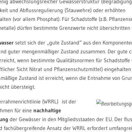
enig abwechslungsreicher Gewässerstruktur (Begradigung)
eit und Abflussregulierung (Stauwehre) oder erhöhten
lten (vor allem Phosphat). Für Schadstoffe (z.B. Pflanzens
talle) dürfen bestimmte Grenzwerte nicht überschritten
asser
setzt sich der „gute Zustand“ aus den Komponente
und guter mengenmäßiger Zustand zusammen. Der gute 
erreicht, wenn bestimmte Qualitätsnormen für Schadstoffe (
tlicher Sicht Nitrat und Pflanzenschutzmittel) eingehalte
äßige Zustand ist erreicht, wenn die Entnahme von Gru
icht übersteigt.
rrahmenrichtlinie (WRRL) ist der
ahmen für eine
nachhaltige
tung
der Gewässer in den Mitgliedsstaaten der EU. Der flus
 fachübergreifende Ansatz der WRRL erfordert umfangre