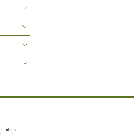
e
eorologie