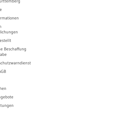
ürttemberg
e
ormationen
n
tlichungen
stellt
he Beschaffung
gabe
schutzwarndienst
 AGB
ihen
ngebote
ltungen