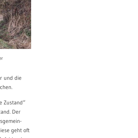
er
r und die
chen.
te Zustand“
tand. Der
nsgemein-
ese geht oft