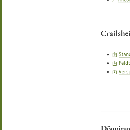
Crailshe
Stan
Feld
Vers
Dögginge