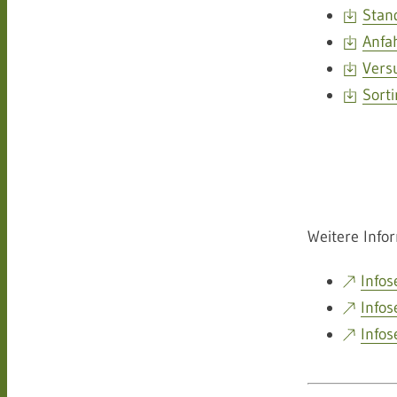
Stan
Anfa
Vers
Sort
Weitere Info
Infos
Infos
Infos