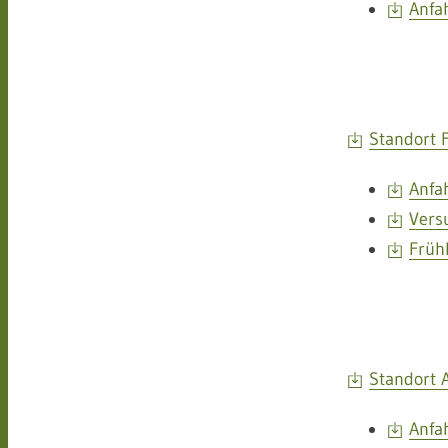
Anfa
Standort F
Anfa
Vers
Frühk
Standort A
Anfa