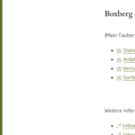
Boxberg 
(Main-Tauber
Stan
Anfa
Vers
Sort
Weitere Info
Infos
Infos