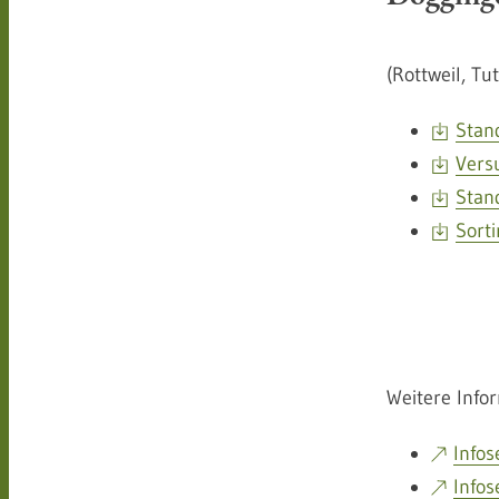
(Rottweil, Tu
Stan
Vers
Stan
Sort
Weitere Info
Infos
Infos