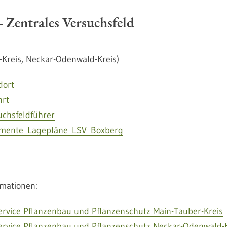
- Zentrales Versuchsfeld
-Kreis, Neckar-Odenwald-Kreis)
dort
hrt
uchsfeldführer
imente_Lagepläne_LSV_Boxberg
rmationen:
ervice Pflanzenbau und Pflanzenschutz Main-Tauber-Kreis
ervice Pflanzenbau und Pflanzenschutz Neckar-Odenwald-