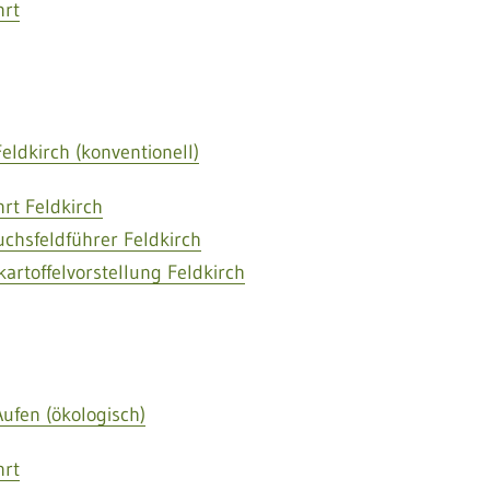
hrt
eldkirch (konventionell)
hrt Feldkirch
uchsfeldführer Feldkirch
artoffelvorstellung Feldkirch
ufen (ökologisch)
hrt