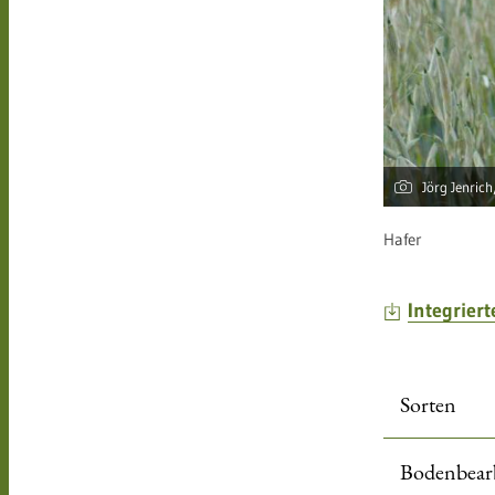
Jörg Jenric
Hafer
Integrier
Sorten
Bodenbear