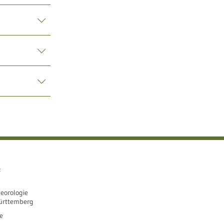
e
eorologie
ürttemberg
e