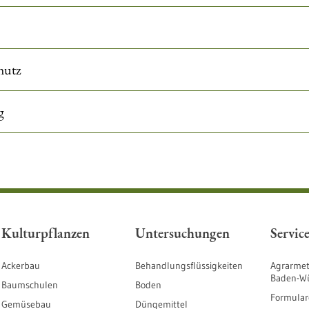
hutz
g
Kulturpflanzen
Untersuchungen
Servic
Ackerbau
Behandlungsflüssigkeiten
Agrarmet
Baden-W
Baumschulen
Boden
Formular
Gemüsebau
Düngemittel