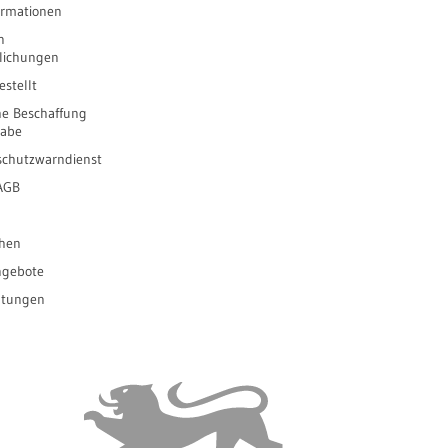
ormationen
n
tlichungen
stellt
he Beschaffung
gabe
schutzwarndienst
 AGB
ihen
ngebote
ltungen