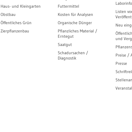
Laborinf
Haus- und Kleingarten
Futtermittel
Listen vo
Obstbau
Kosten für Analysen
Veröffen
Öffentliches Grün
Organische Dünger
Neu einge
Zierpflanzenbau
Pflanzliches Material /
Öffentlic
Erntegut
und Ver
Saatgut
Pflanzen
Schadursachen /
Preise /
Diagnostik
Presse
Schriftre
Stellena
Veransta