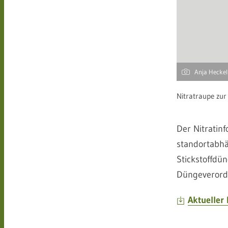
Anja Hecke
Nitratraupe zu
Der Nitratinf
standortabhä
Stickstoffdü
Düngeverord
Aktueller 