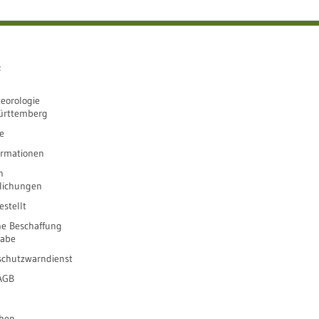
e
eorologie
ürttemberg
e
ormationen
n
tlichungen
stellt
he Beschaffung
gabe
schutzwarndienst
 AGB
ihen