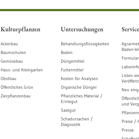
Kulturpflanzen
Untersuchungen
Servic
Ackerbau
Behandlungsflüssigkeiten
Agrarmet
Baden-W
Baumschulen
Boden
Formular
Gemüsebau
Düngemittel
Laborinf
Haus- und Kleingarten
Futtermittel
Listen vo
Obstbau
Kosten für Analysen
Veröffen
Öffentliches Grün
Organische Dünger
Neu einge
Zierpflanzenbau
Pflanzliches Material /
Öffentlic
Erntegut
und Ver
Saatgut
Pflanzen
Schadursachen /
Preise /
Diagnostik
Presse
Schriftre