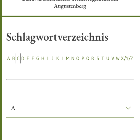
Augustenberg
Schlagwortverzeichnis
A
B
C
D
E
F
G
H
I
J
K
L
M
N
O
P
Q
R
S
T
U
V
W
X/Y/Z
A